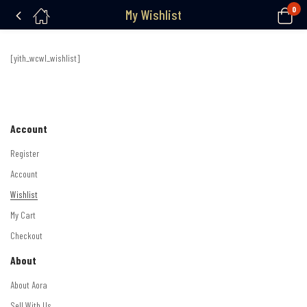
0
My Wishlist
[yith_wcwl_wishlist]
Account
Register
Account
Wishlist
My Cart
Checkout
About
About Aora
Sell With Us