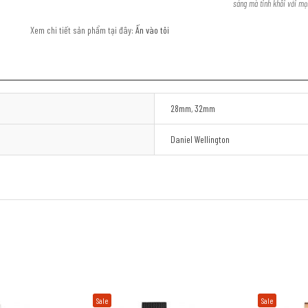
sáng mà tinh khôi với mọ
Xem chi tiết sản phẩm tại đây:
Ấn vào tôi
28mm
,
32mm
Daniel Wellington
Sale
Sale