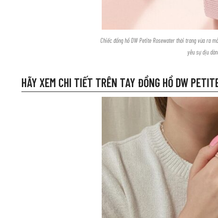
Chiếc đồng hồ DW Petite Rosewater thời trang vừa ra m
yêu sự dịu dà
HÃY XEM CHI TIẾT TRÊN TAY ĐỒNG HỒ DW PETI