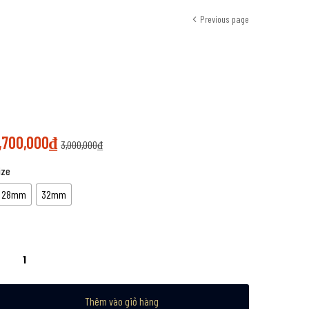
Previous page
,700,000
₫
3,000,000
₫
ize
28mm
32mm
Thêm vào giỏ hàng