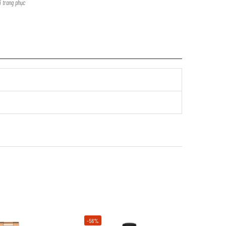
i trang phục
-56%