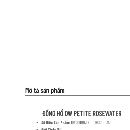
Mô tả sản phẩm
ĐỒNG HỒ DW PETITE ROSEWATER
Số Hiệu Sản Phẩm:
DW00100319 – DW00100317
Giới Tính:
Nữ