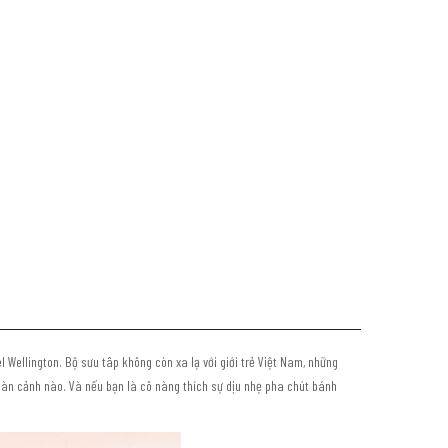
ellington. Bộ sưu tâp không còn xa lạ với giới trẻ Việt Nam, những
hoàn cảnh nào. Và nếu bạn là cô nàng thích sự dịu nhẹ pha chút bánh