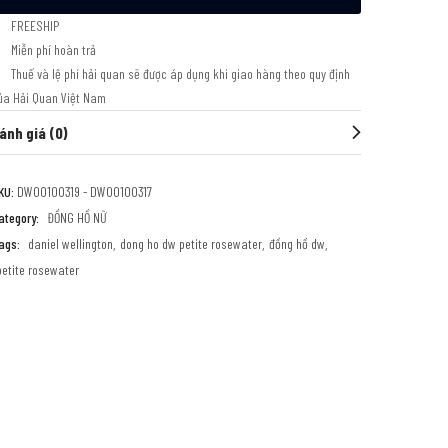
FREESHIP
Miễn phí hoàn trả
Thuế và lệ phí hải quan sẽ được áp dụng khi giao hàng theo quy định
ủa Hải Quan Việt Nam
ánh giá (0)
KU:
DW00100319 - DW00100317
ategory:
ĐỒNG HỒ NỮ
ags:
daniel wellington
dong ho dw petite rosewater
đồng hồ dw
petite rosewater