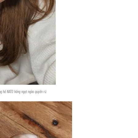
ng hồ NATO hồng ngọt ngào quyến rũ