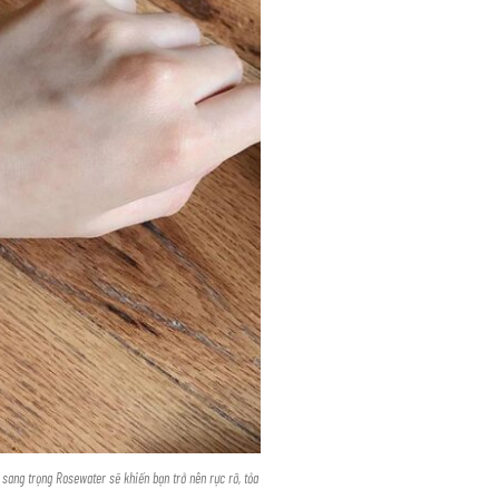
 sang trọng Rosewater sẽ khiến bạn trở nên rực rỡ, tỏa