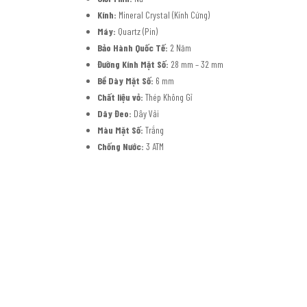
Kính:
Mineral Crystal (Kính Cứng)
Máy:
Quartz (Pin)
Bảo Hành Quốc Tế:
2 Năm
Đường Kính Mặt Số:
28 mm – 32 mm
Bề Dày Mặt Số:
6 mm
Chất liệu vỏ:
Thép Không Gỉ
Dây Đeo:
Dây Vải
Màu Mặt Số:
Trắng
Chống Nước:
3 ATM