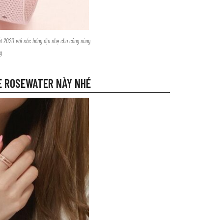
ắt 2020 với sắc hồng dịu nhẹ cho công nàng
ng
TE ROSEWATER NÀY NHÉ