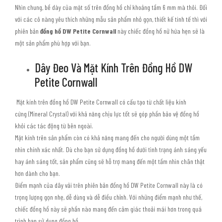
Nhìn chung, bề dày của mặt số trên đồng hồ chỉ khoảng tầm 6 mm mà thôi. Đối
với các cô nàng yêu thích những mẫu sản phẩm nhỏ gọn, thiết kế tinh tế thì với
phiên bản
đồng hồ DW Petite Cornwall
này chiếc đồng hồ nữ hứa hẹn sẽ là
một sản phẩm phù hợp với bạn.
Dây Đeo Và Mặt Kính Trên Đồng Hồ DW
Petite Cornwall
Mặt kính trên đồng hồ DW Petite Cornwall có cấu tạo từ chất liệu kính
cứng (Mineral Crystal) với khả năng chịu lực tốt sẽ góp phần bảo vệ đồng hồ
khỏi các tác động từ bên ngoài.
Mặt kính trên sản phẩm còn có khả năng mang đến cho người dùng một tầm
nhìn chính xác nhất. Dù cho bạn sử dụng đồng hồ dưới tình trạng ánh sáng yếu
hay ánh sáng tốt, sản phẩm cũng sẽ hỗ trợ mang đến một tầm nhìn chân thật
hơn dành cho bạn.
Điểm mạnh của dây vải trên phiên bản đồng hồ DW Petite Cornwall này là có
trọng lượng gọn nhẹ, dễ dùng và dễ điều chỉnh. Với những điểm mạnh như thế,
chiếc đồng hồ này sẽ phần nào mang đến cảm giác thoải mái hơn trong quá
trình bạn sử dụng đồng hồ.