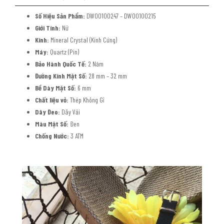
Số Hiệu Sản Phẩm:
DW00100247 – DW00100215
Giới Tính:
Nữ
Kính:
Mineral Crystal (Kính Cứng)
Máy:
Quartz (Pin)
Bảo Hành Quốc Tế:
2 Năm
Đường Kính Mặt Số:
28 mm – 32 mm
Bề Dày Mặt Số:
6 mm
Chất liệu vỏ:
Thép Không Gỉ
Dây Đeo:
Dây Vải
Màu Mặt Số:
Đen
Chống Nước:
3 ATM