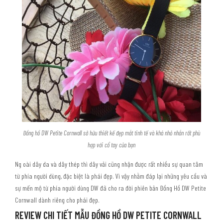
Đồng hồ DW Petite Cornwall sở hữu thiết kế đẹp mắt tinh tế và khá nhỏ nhắn rất phù
hợp với cổ tay của bạn
Ng oài dây da và dây thép thì dây vải cũng nhận được rất nhiều sự quan tâm
từ phía người dùng, đặc biệt là phái đẹp. Vì vậy nhằm đáp lại những yêu cầu và
sự mến mộ từ phía người dùng DW đã cho ra đời phiên bản Đồng Hồ DW Petite
Cornwall dành riêng cho phái đẹp.
REVIEW CHI TIẾT MẪU ĐỒNG HỒ DW PETITE CORNWALL