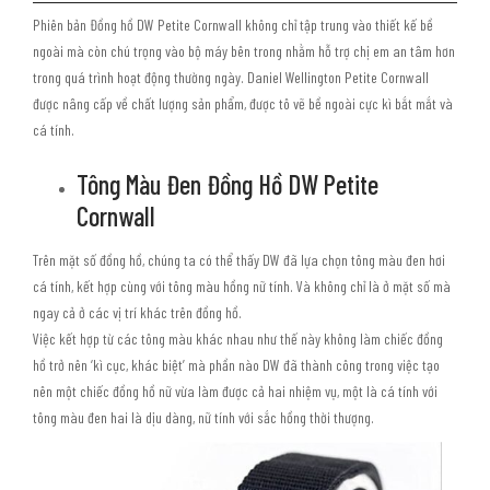
Phiên bản Đồng hồ DW Petite Cornwall không chỉ tập trung vào thiết kế bề
ngoài mà còn chú trọng vào bộ máy bên trong nhằm hỗ trợ chị em an tâm hơn
trong quá trình hoạt động thường ngày. Daniel Wellington Petite Cornwall
được nâng cấp về chất lượng sản phẩm, được tô vẽ bề ngoài cực kì bắt mắt và
cá tính.
Tông Màu Đen Đồng Hồ DW Petite
Cornwall
Trên mặt số đồng hồ, chúng ta có thể thấy DW đã lựa chọn tông màu đen hơi
cá tính, kết hợp cùng với tông màu hồng nữ tính. Và không chỉ là ở mặt số mà
ngay cả ở các vị trí khác trên đồng hồ.
Việc kết hợp từ các tông màu khác nhau như thế này không làm chiếc đồng
hồ trở nên ‘kì cục, khác biệt’ mà phần nào DW đã thành công trong việc tạo
nên một chiếc đồng hồ nữ vừa làm được cả hai nhiệm vụ, một là cá tính với
tông màu đen hai là dịu dàng, nữ tính với sắc hồng thời thượng.