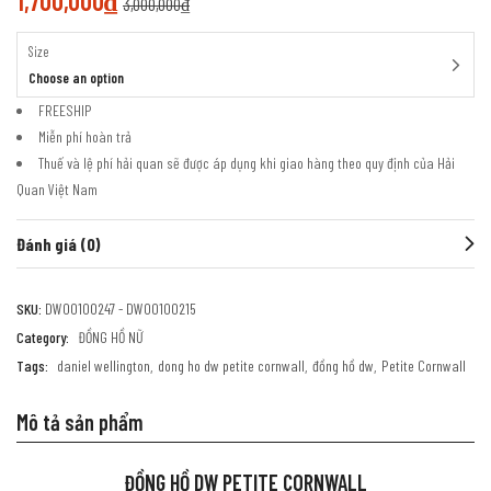
1,700,000
₫
3,000,000
₫
Size
Choose an option
FREESHIP
Miễn phí hoàn trả
Thuế và lệ phí hải quan sẽ được áp dụng khi giao hàng theo quy định của Hải
Quan Việt Nam
Đánh giá (0)
SKU:
DW00100247 - DW00100215
Category:
ĐỒNG HỒ NỮ
Tags:
daniel wellington
dong ho dw petite cornwall
đồng hồ dw
Petite Cornwall
Mô tả sản phẩm
ĐỒNG HỒ DW PETITE CORNWALL