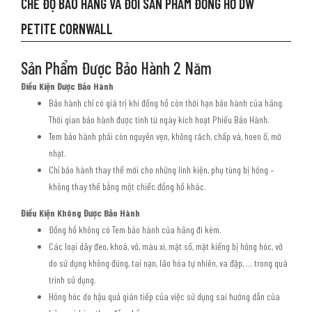
CHẾ ĐỘ BẢO HÀNG VÀ ĐỔI SẢN PHẨM ĐỒNG HỒ DW
PETITE CORNWALL
Sản Phẩm Được Bảo Hành 2 Năm
Điều Kiện Được Bảo Hành
Bảo hành chỉ có giá trị khi đồng hồ còn thời hạn bảo hành của hãng.
Thời gian bảo hành được tính từ ngày kích hoạt Phiếu Bảo Hành.
Tem bảo hành phải còn nguyên vẹn, không rách, chấp vá, hoen ố, mờ
nhạt.
Chỉ bảo hành thay thế mới cho những linh kiện, phụ tùng bị hỏng –
không thay thế bằng một chiếc đồng hồ khác.
Điều Kiện Không Được Bảo Hành
Đồng hồ không có Tem bảo hành của hãng đi kèm.
Các loại dây đeo, khoá, vỏ, màu xi, mặt số, mặt kiếng bị hỏng hóc, vỡ
do sử dụng không đúng, tai nạn, lão hóa tự nhiên, va đập, … trong quá
trình sử dụng.
Hỏng hóc do hậu quả gián tiếp của việc sử dụng sai hướng dẫn của