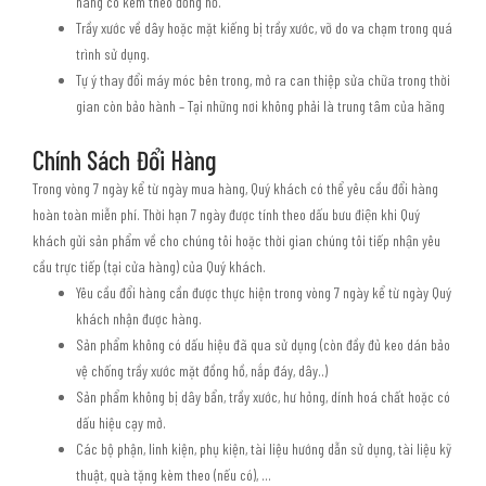
hãng có kèm theo đồng hồ.
Trầy xước về dây hoặc mặt kiếng bị trầy xước, vỡ do va chạm trong quá
trình sử dụng.
Tự ý thay đổi máy móc bên trong, mở ra can thiệp sửa chữa trong thời
gian còn bảo hành – Tại những nơi không phải là trung tâm của hãng
Chính Sách Đổi Hàng
Trong vòng 7 ngày kể từ ngày mua hàng, Quý khách có thể yêu cầu đổi hàng
hoàn toàn miễn phí. Thời hạn 7 ngày được tính theo dấu bưu điện khi Quý
khách gửi sản phẩm về cho chúng tôi hoặc thời gian chúng tôi tiếp nhận yêu
cầu trực tiếp (tại cửa hàng) của Quý khách.
Yêu cầu đổi hàng cần được thực hiện trong vòng 7 ngày kể từ ngày Quý
khách nhận được hàng.
Sản phẩm không có dấu hiệu đã qua sử dụng (còn đầy đủ keo dán bảo
vệ chống trầy xước mặt đồng hồ, nắp đáy, dây..)
Sản phẩm không bị dây bẩn, trầy xước, hư hỏng, dính hoá chất hoặc có
dấu hiệu cạy mở.
Các bộ phận, linh kiện, phụ kiện, tài liệu hướng dẫn sử dụng, tài liệu kỹ
thuật, quà tặng kèm theo (nếu có), …