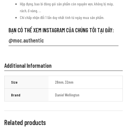
Hộp đựng, bao bì đóng gói sản phẩm còn nguyên vẹn, không bị móp,
rách, ố vàng, …
Chỉ chấp nhận đổi 1 lần duy nhất tính từ ngày mua sản phẩm.
BẠN CÓ THỂ XEM INSTAGRAM CỦA CHÚNG TÔI TẠI ĐÂY:
@moc.authentic
Additional Information
Size
28mm
,
32mm
Brand
Daniel Wellington
Related products