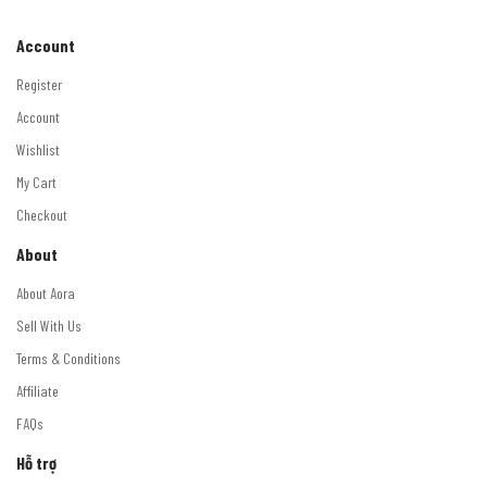
Account
Register
Account
Wishlist
My Cart
Checkout
About
About Aora
Sell With Us
Terms & Conditions
Affiliate
FAQs
Hỗ trợ