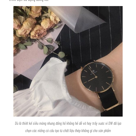
Dù là thiết kế siêu mỏng nhưng đồng hồ không hề dễ vỡ hay trầy xước vì DW đã lựa
chọn các niềng có cấu tạo từ chất liệu thép không gỉ cho sản phẩm