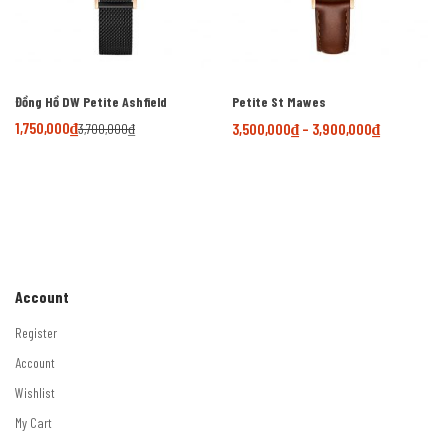
Đồng Hồ DW Petite Ashfield
Petite St Mawes
1,750,000
₫
3,500,000
₫
–
3,900,000
₫
3,700,000
₫
Account
Register
Account
Wishlist
My Cart