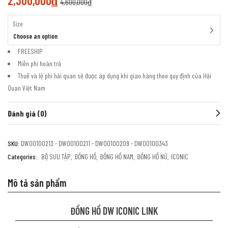
2,300,000
₫
4,600,000
₫
Size
Choose an option
FREESHIP
Miễn phí hoàn trả
Thuế và lệ phí hải quan sẽ được áp dụng khi giao hàng theo quy định của Hải
Quan Việt Nam
Đánh giá (0)
SKU:
DW00100213 - DW00100211 - DW00100209 - DW00100343
Categories:
BỘ SƯU TẬP
ĐỒNG HỒ
ĐỒNG HỒ NAM
ĐỒNG HỒ NỮ
ICONIC
Mô tả sản phẩm
ĐỒNG HỒ DW ICONIC LINK