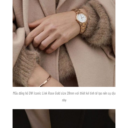
Mẫu đồng hồ DW Iconic Link Rose Gold size 28mm với thiết kế tinh tế tạo nên sự dịu
nhẹ