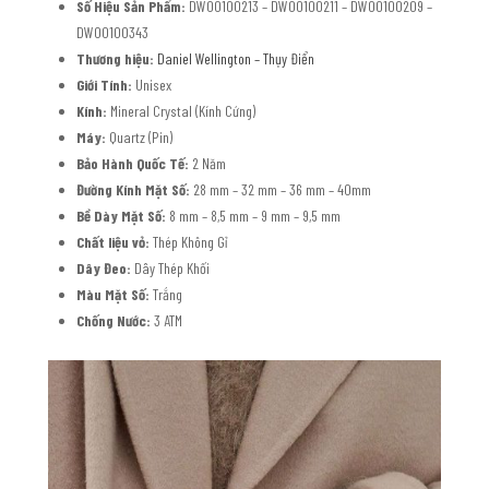
Số Hiệu Sản Phẩm:
DW00100213 – DW00100211 – DW00100209 –
DW00100343
Thương hiệu:
Daniel Wellington – Thụy Điển
Giới Tính:
Unisex
Kính:
Mineral Crystal (Kính Cứng)
Máy:
Quartz (Pin)
Bảo Hành Quốc Tế:
2 Năm
Đường Kính Mặt Số:
28 mm – 32 mm – 36 mm – 40mm
Bề Dày Mặt Số:
8 mm – 8,5 mm – 9 mm – 9,5 mm
Chất liệu vỏ:
Thép Không Gỉ
Dây Đeo:
Dây Thép Khối
Màu Mặt Số:
Trắng
Chống Nước:
3 ATM