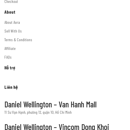
Checkout
About
About Aora
Sell With Us
Terms & Conditions
Affiliate
FAQs
Hỗ trợ
Liên hệ
Daniel Wellington – Van Hanh Mall
11 Sư Vạn Hạnh, phường 12, quận 10, Hồ Chí Minh
Daniel Wellington – Vincom Dong Khoi