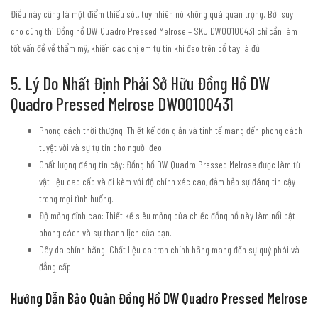
Điều này cũng là một điểm thiếu sót, tuy nhiên nó không quá quan trọng. Bởi suy
cho cùng thì Đồng hồ DW Quadro Pressed Melrose – SKU DW00100431 chỉ cần làm
tốt vấn đề về thẩm mỹ, khiến các chị em tự tin khi đeo trên cổ tay là đủ.
5. Lý Do Nhất Định Phải Sở Hữu Đồng Hồ DW
Quadro Pressed Melrose DW00100431
Phong cách thời thượng: Thiết kế đơn giản và tinh tế mang đến phong cách
tuyệt vời và sự tự tin cho người đeo.
Chất lượng đáng tin cậy: Đồng hồ DW Quadro Pressed Melrose được làm từ
vật liệu cao cấp và đi kèm với độ chính xác cao, đảm bảo sự đáng tin cậy
trong mọi tình huống.
Độ mỏng đỉnh cao: Thiết kế siêu mỏng của chiếc đồng hồ này làm nổi bật
phong cách và sự thanh lịch của bạn.
Dây da chính hãng: Chất liệu da trơn chính hãng mang đến sự quý phái và
đẳng cấp
Hướng Dẫn Bảo Quản Đồng Hồ DW Quadro Pressed Melrose