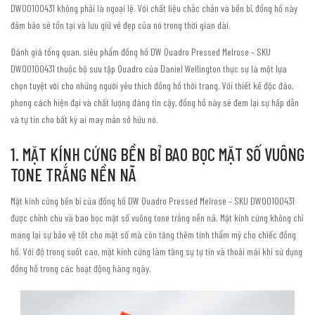
DW00100431 không phải là ngoại lệ. Với chất liệu chắc chắn và bền bỉ, đồng hồ này
đảm bảo sẽ tồn tại và lưu giữ vẻ đẹp của nó trong thời gian dài.
Đánh giá tổng quan, siêu phẩm đồng hồ DW Quadro Pressed Melrose – SKU
DW00100431 thuộc bộ sưu tập Quadro của Daniel Wellington thực sự là một lựa
chọn tuyệt vời cho những người yêu thích đồng hồ thời trang. Với thiết kế độc đáo,
phong cách hiện đại và chất lượng đáng tin cậy, đồng hồ này sẽ đem lại sự hấp dẫn
và tự tin cho bất kỳ ai may mắn sở hữu nó.
1. MẶT KÍNH CỨNG BỀN BỈ BAO BỌC MẶT SỐ VUÔNG
TONE TRẮNG NỀN NÃ
Mặt kính cứng bền bỉ của đồng hồ DW Quadro Pressed Melrose – SKU DW00100431
được chỉnh chu và bao bọc mặt số vuông tone trắng nền nã. Mặt kính cứng không chỉ
mang lại sự bảo vệ tốt cho mặt số mà còn tăng thêm tính thẩm mỹ cho chiếc đồng
hồ. Với độ trong suốt cao, mặt kính cứng làm tăng sự tự tin và thoải mái khi sử dụng
đồng hồ trong các hoạt động hàng ngày.