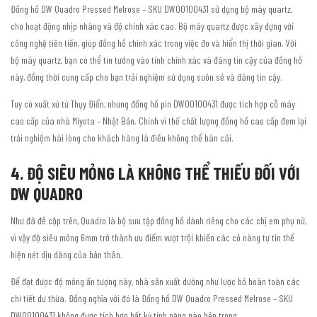
Đồng hồ DW Quadro Pressed Melrose – SKU DW00100431 sử dụng bộ máy quartz,
cho hoạt động nhịp nhàng và độ chính xác cao. Bộ máy quartz được xây dựng với
công nghệ tiên tiến, giúp đồng hồ chính xác trong việc đo và hiển thị thời gian. Với
bộ máy quartz, bạn có thể tin tưởng vào tính chính xác và đáng tin cậy của đồng hồ
này, đồng thời cung cấp cho bạn trải nghiệm sử dụng suôn sẻ và đáng tin cậy.
Tuy có xuất xứ từ Thụy Điển, nhưng đồng hồ pin DW00100431 được tích hợp cỗ máy
cao cấp của nhà Miyota – Nhật Bản. Chính vì thế chất lượng đồng hồ cao cấp đem lại
trải nghiệm hài lòng cho khách hàng là điều không thể bàn cãi.
4. ĐỘ SIÊU MỎNG LÀ KHÔNG THỂ THIẾU ĐỐI VỚI
DW QUADRO
Như đã đề cập trên, Quadro là bộ sưu tập đồng hồ dành riêng cho các chị em phụ nữ,
vì vậy độ siêu mỏng 6mm trở thành ưu điểm vượt trội khiến các cô nàng tự tin thể
hiện nét dịu dàng của bản thân.
Để đạt được độ mỏng ấn tượng này, nhà sản xuất dường như lược bỏ hoàn toàn các
chi tiết dư thừa. Đồng nghĩa với đó là Đồng hồ DW Quadro Pressed Melrose – SKU
DW00100431 không được tích hợp bất kỳ tính năng nào bên trong.