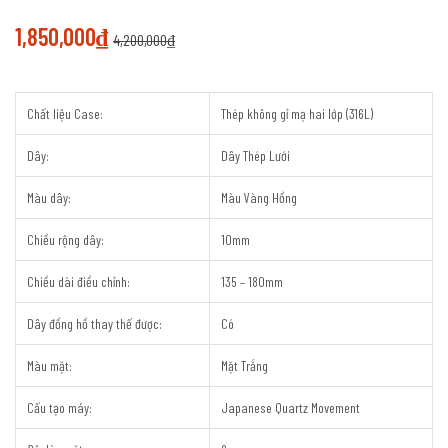
1,850,000
₫
4,200,000
₫
Chất liệu Case:
Thép không gỉ mạ hai lớp (316L)
Dây:
Dây Thép Lưới
Màu dây:
Màu Vàng Hồng
Chiều rộng dây:
10mm
Chiều dài điều chỉnh:
135 – 180mm
Dây đồng hồ thay thế được:
Có
Màu mặt:
Mặt Trắng
Cấu tạo máy:
Japanese Quartz Movement