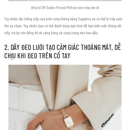
Đồng hồ DW Quadro Pressed Melrose tone trắng nền nã
Tuy nhiên, độ chống trầy của kính cứng không bằng Sapphire và có thể bị trầy xước
khi va chạm. Tuy nhiên, bạn có thể đánh bóng mặt kính để làm biến mất những vết
trầy, trả lại cho đồng hồ vẻ sáng bóng và sang trọng như ban đầu.
2. DÂY ĐEO LƯỚI TẠO CẢM GIÁC THOÁNG MÁT, DỄ
CHỊU KHI ĐEO TRÊN CỔ TAY