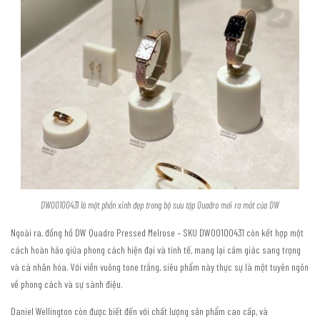
DW00100431 là một phần xinh đẹp trong bộ sưu tập Quadro mới ra mắt của DW
Ngoài ra, đồng hồ DW Quadro Pressed Melrose – SKU DW00100431 còn kết hợp một
cách hoàn hảo giữa phong cách hiện đại và tinh tế, mang lại cảm giác sang trọng
và cá nhân hóa. Với viền vuông tone trắng, siêu phẩm này thực sự là một tuyên ngôn
về phong cách và sự sành điệu.
Daniel Wellington còn được biết đến với chất lượng sản phẩm cao cấp, và