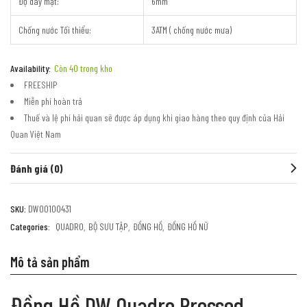
Độ dày mặt:
6mm
Chống nước Tối thiểu:
3ATM ( chống nước mưa)
Availability:
Còn 40 trong kho
FREESHIP
Miễn phí hoàn trả
Thuế và lệ phí hải quan sẽ được áp dụng khi giao hàng theo quy định của Hải
Quan Việt Nam
Đánh giá (0)
SKU:
DW00100431
Categories:
QUADRO
BỘ SƯU TẬP
ĐỒNG HỒ
ĐỒNG HỒ NỮ
Mô tả sản phẩm
Đồng Hồ DW Quadro Pressed