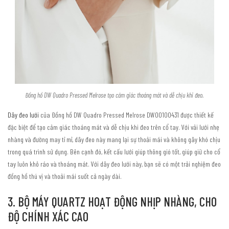
Đồng hồ DW Quadro Pressed Melrose tạo cảm giác thoáng mát và dễ chịu khi đeo.
Dây đeo lưới
của Đồng hồ DW Quadro Pressed Melrose DW00100431 được thiết kế
đặc biệt để tạo cảm giác thoáng mát và dễ chịu khi đeo trên cổ tay. Với vải lưới nhẹ
nhàng và đường may tỉ mỉ, dây đeo này mang lại sự thoải mái và không gây khó chịu
trong quá trình sử dụng. Bên cạnh đó, kết cấu lưới giúp thông gió tốt, giúp giữ cho cổ
tay luôn khô ráo và thoáng mát. Với dây đeo lưới này, bạn sẽ có một trải nghiệm đeo
đồng hồ thú vị và thoải mái suốt cả ngày dài.
3. BỘ MÁY QUARTZ HOẠT ĐỘNG NHỊP NHÀNG, CHO
ĐỘ CHÍNH XÁC CAO