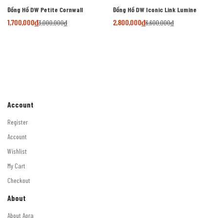
Đồng Hồ DW Petite Cornwall
Đồng Hồ DW Iconic Link Lumine
1,700,000
₫
2,800,000
₫
3,000,000
₫
6,600,000
₫
Account
Register
Account
Wishlist
My Cart
Checkout
About
About Aora