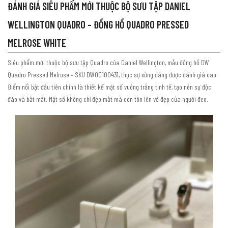
ĐÁNH GIÁ SIÊU PHẨM MỚI THUỘC BỘ SƯU TẬP DANIEL
WELLINGTON QUADRO – ĐỒNG HỒ QUADRO PRESSED
MELROSE WHITE
Siêu phẩm mới thuộc bộ sưu tập Quadro của Daniel Wellington, mẫu đồng hồ DW
Quadro Pressed Melrose – SKU DW00100431, thực sự xứng đáng được đánh giá cao.
Điểm nổi bật đầu tiên chính là thiết kế mặt số vuông trắng tinh tế, tạo nên sự độc
đáo và bắt mắt. Mặt số không chỉ đẹp mắt mà còn tôn lên vẻ đẹp của người đeo.