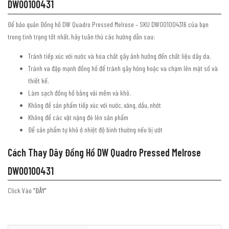
DW00100431
Để bảo quản Đồng hồ DW Quadro Pressed Melrose – SKU DW001004316 của bạn
trong tình trạng tốt nhất, hãy tuân thủ các hướng dẫn sau:
Tránh tiếp xúc với nước và hóa chất gây ảnh hưởng đến chất liệu dây da.
Tránh va đập mạnh đồng hồ để tránh gây hỏng hoặc va chạm lên mặt số và
thiết kế.
Làm sạch đồng hồ bằng vải mềm và khô.
Không để sản phẩm tiếp xúc với nước, xăng, dầu, nhớt
Không để các vật nặng đè lên sản phẩm
Để sản phẩm tự khô ở nhiệt độ bình thường nếu bị ướt
Cách Thay Dây Đồng Hồ DW Quadro Pressed Melrose
DW00100431
Click Vào
“ĐÂY”