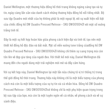
Daniel Wellington, một thương hiệu đồng hồ thời trang không ngừng sáng tạo và tự
tin, ngày càng lấn sân vào danh sách những thương hiệu đồng hồ nổi tiếng nhất. Bộ
sưu tập Quadro mới nhất của họ không phải là một ngoại lệ, với sự xuất hiện nổi bật
của chiếc đồng hồ DW Quadro Pressed Melrose – SKU DW00100431 với mặt số vuông
trắng tinh tế.
Đây là một sự kết hợp hoàn hảo giữa phong cách hiện đại và tinh tế, tạo nên một
thiết kế đồng hồ độc đáo và bắt mắt. Mặt số viền vuông tone trắng củađồng hồ DW
Quadro Pressed Melrose – SKU DW00100431 không chỉ thêm sự sang trọng mà còn
tôn lên vẻ đẹp gia tăng của người đeo. Với thiết kế mới này, Daniel Wellington đã
mang đến cho người dùng một trải nghiệm mới mẻ và đầy cảm hứng.
Với sự kết hợp này, Daniel Wellington lại một lần nữa chứng tỏ vị trí thống trị trong
thế giới đồng hồ thời trang. Thương hiệu này không chỉ là một biểu tượng của phong
cách mà còn là một biểu tượng của sự tự tin và cá nhân hóa. Đồng hồ DW Quadro
Pressed Melrose – SKU DW00100431sẽ không chỉ là một phụ kiện quan trọng trong
bộ sưu tập của bạn, mà còn là một tuyên ngôn về cá nhân, về phong cách và về sự
sành điệu.