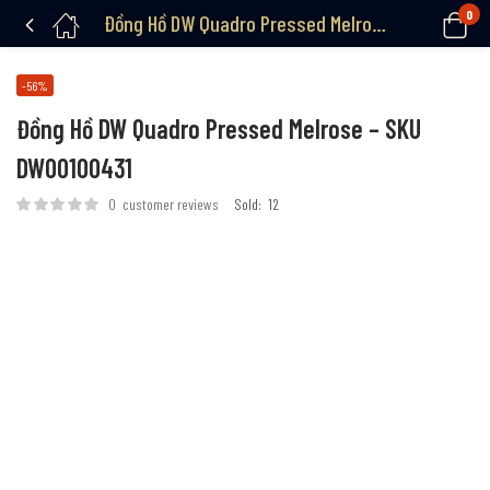
0
Đồng Hồ DW Quadro Pressed Melrose – SKU DW00100431
-56%
Đồng Hồ DW Quadro Pressed Melrose – SKU
DW00100431
0
customer reviews
Sold:
12