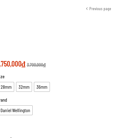
Previous page
,750,000
₫
3,700,000
₫
ize
28mm
32mm
36mm
rand
Daniel Wellington