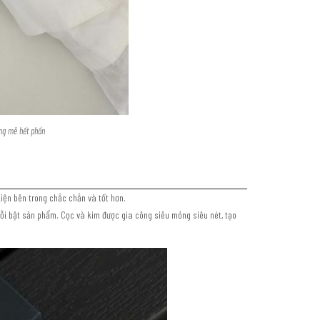
ưng mê hết phần
kiện bên trong chắc chắn và tốt hơn.
ỗi bật sản phẩm. Cọc và kim được gia công siêu mỏng siêu nét, tạo