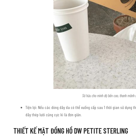
Sở hữu cho mình độ bền cao, thanh mãnh 
Tiện lợi: Nếu các dòng dây da có thể xuống cấp sau 1 thời gian sử dụng t
dây thép lưới cũng cực kì là đơn giản.
THIẾT KẾ MẶT ĐỒNG HỒ DW PETITE STERLING