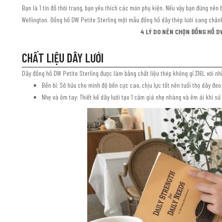
Bạn là 1 tín đồ thời trang, bạn yêu thích các món phụ kiện. Nếu vậy bạn đừng nên
Wellington. Đồng hồ DW Petite Sterling một mẫu đồng hồ dây thép lưới sang chản
4 LÝ DO NÊN CHỌN ĐỒNG HỒ D
CHẤT LIỆU DÂY LƯỚI
Dây đồng hồ DW Petite Sterling được làm bằng chất liệu thép không gỉ 316L vời nh
Bền bỉ: Sở hữu cho mình độ bền cực cao, chịu lực tốt nên tuổi thọ dây đeo
Nhẹ và ôm tay: Thiết kế dây lưới tạo 1 cảm giá nhẹ nhàng và êm ái khi sử