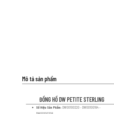
Mô tả sản phẩm
ĐỒNG HỒ DW PETITE STERLING
Số Hiệu Sản Phẩm:
DW00100220 – DW00100164 –
DW00100306