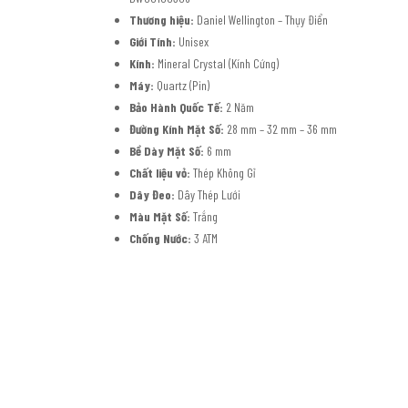
Thương hiệu:
Daniel Wellington – Thụy Điển
Giới Tính:
Unisex
Kính:
Mineral Crystal (Kính Cứng)
Máy:
Quartz (Pin)
Bảo Hành Quốc Tế:
2 Năm
Đường Kính Mặt Số:
28 mm – 32 mm – 36 mm
Bề Dày Mặt Số:
6 mm
Chất liệu vỏ:
Thép Không Gỉ
Dây Đeo:
Dây Thép Lưới
Màu Mặt Số:
Trắng
Chống Nước:
3 ATM