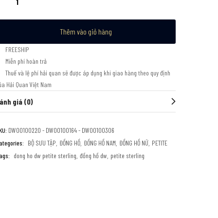
Thêm vào giỏ hàng
FREESHIP
Miễn phí hoàn trả
Thuế và lệ phí hải quan sẽ được áp dụng khi giao hàng theo quy định
ủa Hải Quan Việt Nam
ánh giá (0)
KU:
DW00100220 - DW00100164 - DW00100306
ategories:
BỘ SƯU TẬP
ĐỒNG HỒ
ĐỒNG HỒ NAM
ĐỒNG HỒ NỮ
PETITE
ags:
dong ho dw petite sterling
đồng hồ dw
petite sterling