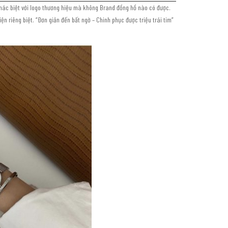
ự khác biệt với logo thương hiệu mà không Brand đồng hồ nào có được.
n riêng biệt. “Đơn giản đến bất ngờ – Chinh phục được triệu trái tim”