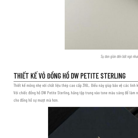
Sự đơn giản đến bất ngờ nh
THIẾT KẾ VỎ ĐỒNG HỒ DW PETITE STERLING
Thiết kế mỏng nhẹ với chất liệu thép cao cấp 316L. Điều này giúp bảo vệ các linh 
Với chiếc đồng hồ DW Petite Sterling, hãng tập trung vào tone màu sáng để làm n
cho đồng hồ sự mượt mà hơn.