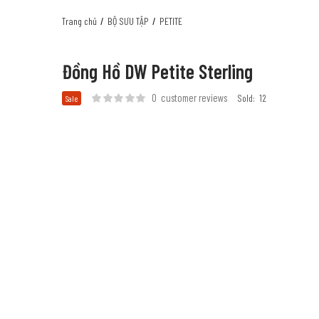
Trang chủ
BỘ SƯU TẬP
PETITE
Đồng Hồ DW Petite Sterling
0
customer reviews
Sold:
12
Sale