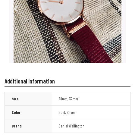
Additional Information
Size
28mm
,
32mm
Color
Gold
,
Silver
Brand
Daniel Wellington