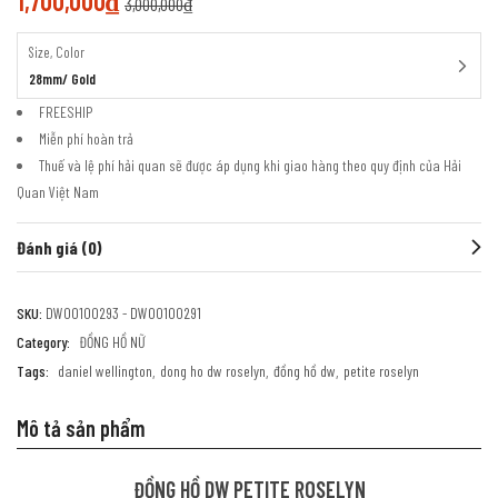
1,700,000
₫
3,000,000
₫
Size, Color
28mm/ Gold
FREESHIP
Miễn phí hoàn trả
Thuế và lệ phí hải quan sẽ được áp dụng khi giao hàng theo quy định của Hải
Quan Việt Nam
Đánh giá (0)
SKU:
DW00100293 - DW00100291
Category:
ĐỒNG HỒ NỮ
Tags:
daniel wellington
dong ho dw roselyn
đồng hồ dw
petite roselyn
Mô tả sản phẩm
ĐỒNG HỒ DW PETITE ROSELYN