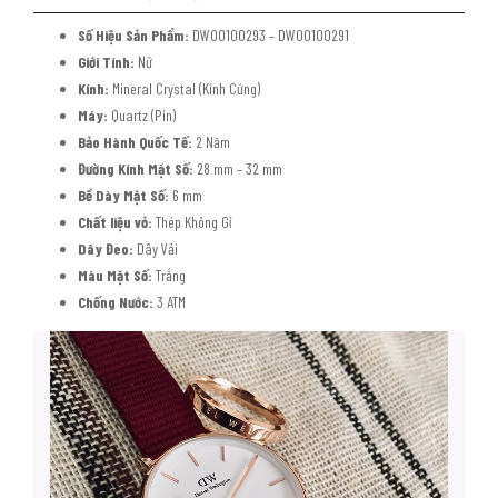
Số Hiệu Sản Phẩm:
DW00100293 – DW00100291
Giới Tính:
Nữ
Kính:
Mineral Crystal (Kính Cứng)
Máy:
Quartz (Pin)
Bảo Hành Quốc Tế:
2 Năm
Đường Kính Mặt Số:
28 mm – 32 mm
Bề Dày Mặt Số:
6 mm
Chất liệu vỏ:
Thép Không Gỉ
Dây Đeo:
Dây Vải
Màu Mặt Số:
Trắng
Chống Nước:
3 ATM