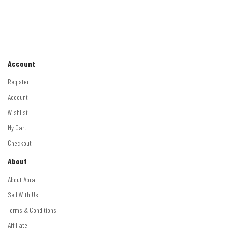
Account
Register
Account
Wishlist
My Cart
Checkout
About
About Aora
Sell With Us
Terms & Conditions
Affiliate